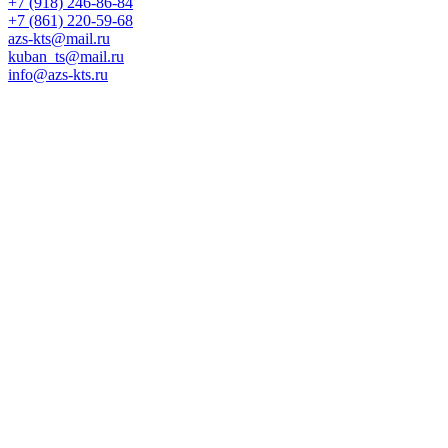
+7 (918) 246-86-84
+7 (861) 220-59-68
azs-kts@mail.ru
kuban_ts@mail.ru
info@azs-kts.ru