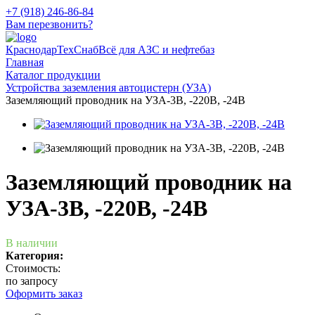
+7 (918) 246-86-84
Вам перезвонить?
КраснодарТехСнаб
Всё для АЗС и нефтебаз
Главная
Каталог продукции
Устройства заземления автоцистерн (УЗА)
Заземляющий проводник на УЗА-3В, -220В, -24В
Заземляющий проводник на
УЗА-3В, -220В, -24В
В наличии
Категория:
Стоимость:
по запросу
Оформить заказ