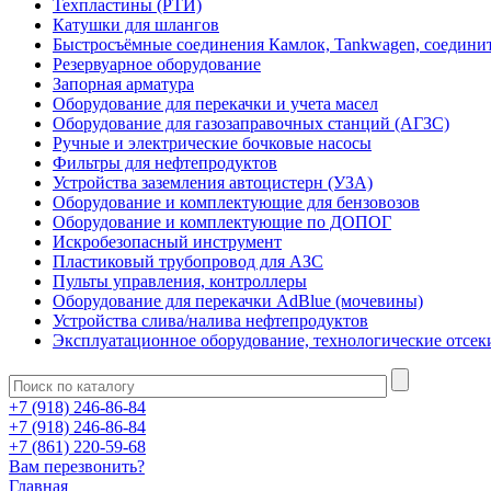
Техпластины (РТИ)
Катушки для шлангов
Быстросъёмные соединения Камлок, Tankwagen, соедини
Резервуарное оборудование
Запорная арматура
Оборудование для перекачки и учета масел
Оборудование для газозаправочных станций (АГЗС)
Ручные и электрические бочковые насосы
Фильтры для нефтепродуктов
Устройства заземления автоцистерн (УЗА)
Оборудование и комплектующие для бензовозов
Оборудование и комплектующие по ДОПОГ
Искробезопасный инструмент
Пластиковый трубопровод для АЗС
Пульты управления, контроллеры
Оборудование для перекачки AdBlue (мочевины)
Устройства слива/налива нефтепродуктов
Эксплуатационное оборудование, технологические отсек
+7 (918) 246-86-84
+7 (918) 246-86-84
+7 (861) 220-59-68
Вам перезвонить?
Главная