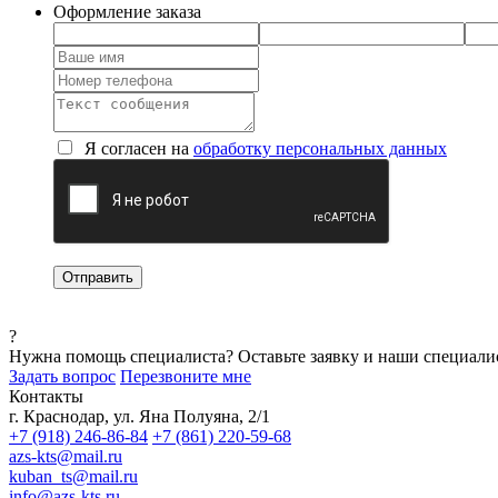
Оформление заказа
Я согласен на
обработку персональных данных
?
Нужна помощь специалиста?
Оставьте заявку и наши специали
Задать вопрос
Перезвоните мне
Контакты
г. Краснодар, ул. Яна Полуяна, 2/1
+7 (918) 246-86-84
+7 (861) 220-59-68
azs-kts@mail.ru
kuban_ts@mail.ru
info@azs-kts.ru