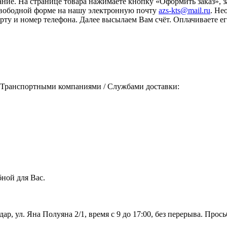
ание. На странице товара нажимаете кнопку «Оформить заказ», 
свободной форме на нашу электронную почту
azs-kts@mail.ru
. Не
порту и номер телефона. Далее высылаем Вам счёт. Оплачиваете
 Транспортными компаниями / Службами доставки:
ной для Вас.
дар, ул. Яна Полуяна 2/1, время с 9 до 17:00, без перерыва. Про