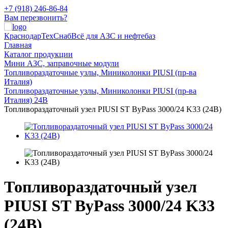
+7 (918) 246-86-84
Вам перезвонить?
КраснодарТехСнаб
Всё для АЗС и нефтебаз
Главная
Каталог продукции
Мини АЗС, заправочные модули
Топливораздаточные узлы, Миниколонки PIUSI (пр-ва
Италия)
Топливораздаточные узлы, Миниколонки PIUSI (пр-ва
Италия) 24В
Топливораздаточный узел PIUSI ST ByPass 3000/24 K33 (24В)
Топливораздаточный узел
PIUSI ST ByPass 3000/24 K33
(24В)