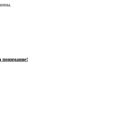
евины.
а понимание!