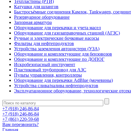
Техпластины (РТИ)
Катушки для шлангов
Быстросъёмные соединения Камлок, Tankwagen, соедини
Резервуарное оборудование
Запорная арматура
Оборудование для перекачки и учета масел
Оборудование для газозаправочных станций (АГЗС)
Ручные и электрические бочковые насосы
Фильтры для нефтепродуктов
Устройства заземления автоцистерн (УЗА)
Оборудование и комплектующие для бензовозов
Оборудование и комплектующие по ДОПОГ
Искробезопасный инструмент
Пластиковый трубопровод для АЗС
Пульты управления, контроллеры
Оборудование для перекачки AdBlue (мочевины)
Устройства слива/налива нефтепродуктов
Эксплуатационное оборудование, технологические отсек
+7 (918) 246-86-84
+7 (918) 246-86-84
+7 (861) 220-59-68
Вам перезвонить?
Главная