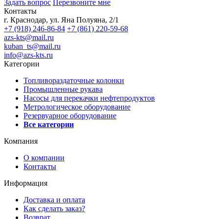
Задать вопрос
Перезвоните мне
Контакты
г. Краснодар, ул. Яна Полуяна, 2/1
+7 (918) 246-86-84
+7 (861) 220-59-68
azs-kts@mail.ru
kuban_ts@mail.ru
info@azs-kts.ru
Категории
Топливораздаточные колонки
Промышленные рукава
Насосы для перекачки нефтепродуктов
Метрологическое оборудование
Резервуарное оборудование
Все категории
Компания
О компании
Контакты
Информация
Доставка и оплата
Как сделать заказ?
Возврат