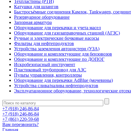
Техпластины (РТИ)
Катушки для шлангов
Быстросъёмные соединения Камлок, Tankwagen, соедини
Резервуарное оборудование
Запорная арматура
Оборудование для перекачки и учета масел
Оборудование для газозаправочных станций (АГЗС)
Ручные и электрические бочковые насосы
Фильтры для нефтепродуктов
Устройства заземления автоцистерн (УЗА)
Оборудование и комплектующие для бензовозов
Оборудование и комплектующие по ДОПОГ
Искробезопасный инструмент
Пластиковый трубопровод для АЗС
Пульты управления, контроллеры
Оборудование для перекачки AdBlue (мочевины)
Устройства слива/налива нефтепродуктов
Эксплуатационное оборудование, технологические отсек
+7 (918) 246-86-84
+7 (918) 246-86-84
+7 (861) 220-59-68
Вам перезвонить?
Главная