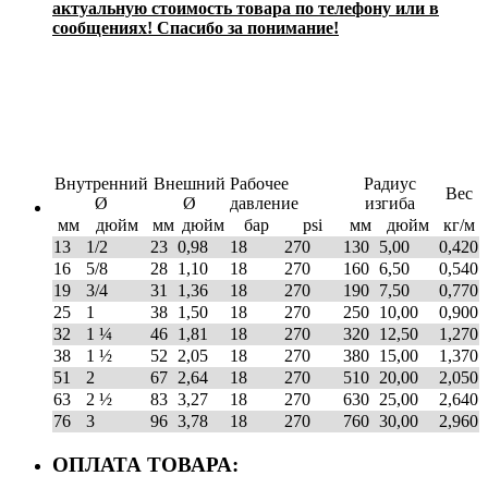
актуальную стоимость товара по телефону или в
сообщениях! Спасибо за понимание!
Внутренний
Внешний
Рабочее
Радиус
Вес
Ø
Ø
давление
изгиба
мм
дюйм
мм
дюйм
бар
psi
мм
дюйм
кг/м
13
1/2
23
0,98
18
270
130
5,00
0,420
16
5/8
28
1,10
18
270
160
6,50
0,540
19
3/4
31
1,36
18
270
190
7,50
0,770
25
1
38
1,50
18
270
250
10,00
0,900
32
1 ¼
46
1,81
18
270
320
12,50
1,270
38
1 ½
52
2,05
18
270
380
15,00
1,370
51
2
67
2,64
18
270
510
20,00
2,050
63
2 ½
83
3,27
18
270
630
25,00
2,640
76
3
96
3,78
18
270
760
30,00
2,960
ОПЛАТА ТОВАРА: