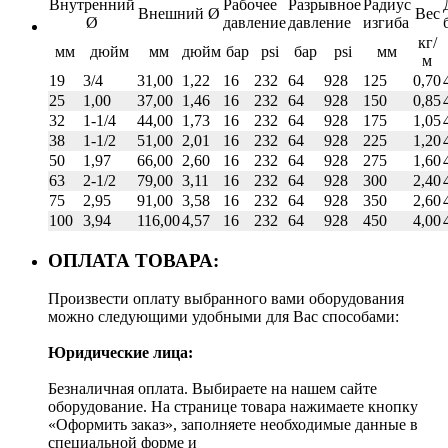
Внутренний
Рабочее
Разрывное
Радиус
Внешний Ø
Вес
Ø
давление
давление
изгиба
кг/
мм
дюйм
мм
дюйм
бар
psi
бар
psi
мм
м
19
3/4
31,00
1,22
16
232
64
928
125
0,70
25
1,00
37,00
1,46
16
232
64
928
150
0,85
32
1-1/4
44,00
1,73
16
232
64
928
175
1,05
38
1-1/2
51,00
2,01
16
232
64
928
225
1,20
50
1,97
66,00
2,60
16
232
64
928
275
1,60
63
2-1/2
79,00
3,11
16
232
64
928
300
2,40
75
2,95
91,00
3,58
16
232
64
928
350
2,60
100
3,94
116,00
4,57
16
232
64
928
450
4,00
ОПЛАТА ТОВАРА:
Произвести оплату выбранного вами оборудования
можно следующими удобными для Вас способами:
Юридические лица:
Безналичная оплата. Выбираете на нашем сайте
оборудование. На странице товара нажимаете кнопку
«Оформить заказ», заполняете необходимые данные в
специальной форме и