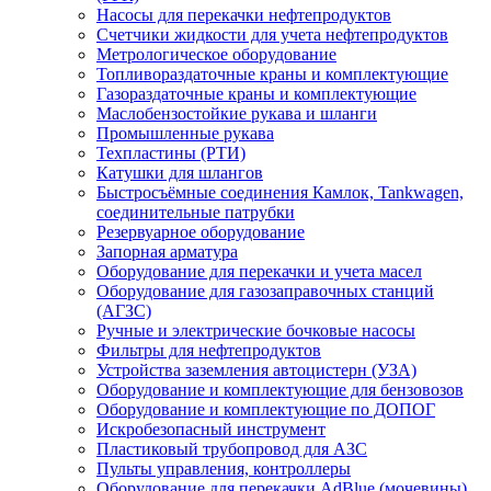
Насосы для перекачки нефтепродуктов
Счетчики жидкости для учета нефтепродуктов
Метрологическое оборудование
Топливораздаточные краны и комплектующие
Газораздаточные краны и комплектующие
Маслобензостойкие рукава и шланги
Промышленные рукава
Техпластины (РТИ)
Катушки для шлангов
Быстросъёмные соединения Камлок, Tankwagen,
соединительные патрубки
Резервуарное оборудование
Запорная арматура
Оборудование для перекачки и учета масел
Оборудование для газозаправочных станций
(АГЗС)
Ручные и электрические бочковые насосы
Фильтры для нефтепродуктов
Устройства заземления автоцистерн (УЗА)
Оборудование и комплектующие для бензовозов
Оборудование и комплектующие по ДОПОГ
Искробезопасный инструмент
Пластиковый трубопровод для АЗС
Пульты управления, контроллеры
Оборудование для перекачки AdBlue (мочевины)