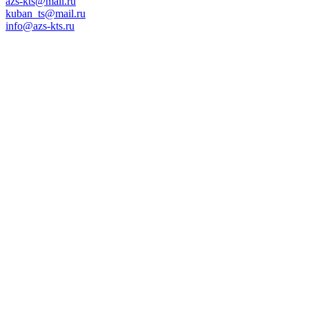
azs-kts@mail.ru
kuban_ts@mail.ru
info@azs-kts.ru