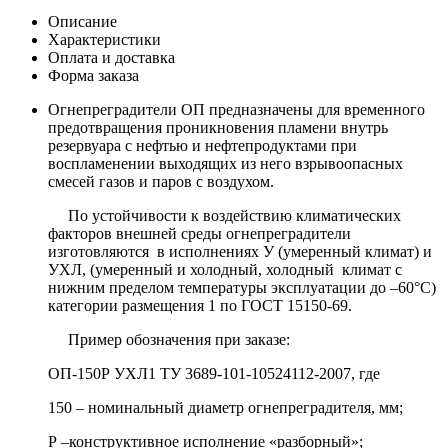
Описание
Характеристики
Оплата и доставка
Форма заказа
Огнепреградители ОП предназначены для временного
предотвращения проникновения пламени внутрь
резервуара с нефтью и нефтепродуктами при
воспламенении выходящих из него взрывоопасных
смесей газов и паров с воздухом.
По устойчивости к воздействию климатических
факторов внешней среды огнепреградители
изготовляются в исполнениях У (умеренный климат) и
УХЛ, (умеренный и холодный, холодный климат с
нижним пределом температуры эксплуатации до –60°С)
категории размещения 1 по ГОСТ 15150-69.
Пример обозначения при заказе:
ОП-150Р УХЛ1 ТУ 3689-101-10524112-2007, где
150 – номинальный диаметр огнепреградителя, мм;
Р –конструктивное исполнение «разборный»;