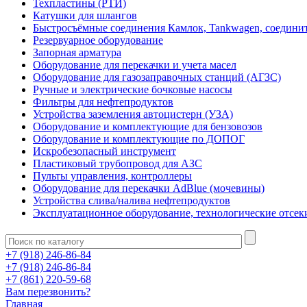
Техпластины (РТИ)
Катушки для шлангов
Быстросъёмные соединения Камлок, Tankwagen, соедини
Резервуарное оборудование
Запорная арматура
Оборудование для перекачки и учета масел
Оборудование для газозаправочных станций (АГЗС)
Ручные и электрические бочковые насосы
Фильтры для нефтепродуктов
Устройства заземления автоцистерн (УЗА)
Оборудование и комплектующие для бензовозов
Оборудование и комплектующие по ДОПОГ
Искробезопасный инструмент
Пластиковый трубопровод для АЗС
Пульты управления, контроллеры
Оборудование для перекачки AdBlue (мочевины)
Устройства слива/налива нефтепродуктов
Эксплуатационное оборудование, технологические отсек
+7 (918) 246-86-84
+7 (918) 246-86-84
+7 (861) 220-59-68
Вам перезвонить?
Главная