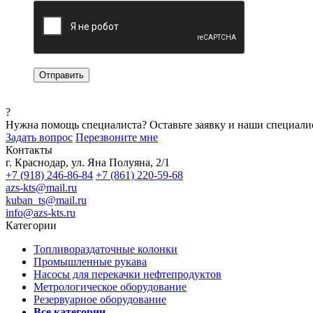
?
Нужна помощь специалиста?
Оставьте заявку и наши специали
Задать вопрос
Перезвоните мне
Контакты
г. Краснодар, ул. Яна Полуяна, 2/1
+7 (918) 246-86-84
+7 (861) 220-59-68
azs-kts@mail.ru
kuban_ts@mail.ru
info@azs-kts.ru
Категории
Топливораздаточные колонки
Промышленные рукава
Насосы для перекачки нефтепродуктов
Метрологическое оборудование
Резервуарное оборудование
Все категории