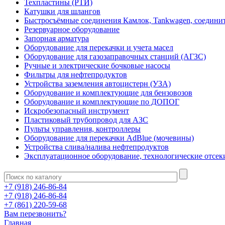
Техпластины (РТИ)
Катушки для шлангов
Быстросъёмные соединения Камлок, Tankwagen, соедини
Резервуарное оборудование
Запорная арматура
Оборудование для перекачки и учета масел
Оборудование для газозаправочных станций (АГЗС)
Ручные и электрические бочковые насосы
Фильтры для нефтепродуктов
Устройства заземления автоцистерн (УЗА)
Оборудование и комплектующие для бензовозов
Оборудование и комплектующие по ДОПОГ
Искробезопасный инструмент
Пластиковый трубопровод для АЗС
Пульты управления, контроллеры
Оборудование для перекачки AdBlue (мочевины)
Устройства слива/налива нефтепродуктов
Эксплуатационное оборудование, технологические отсек
+7 (918) 246-86-84
+7 (918) 246-86-84
+7 (861) 220-59-68
Вам перезвонить?
Главная