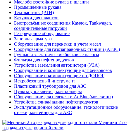
Маслобензостойкие рукава и шланги
Промышленные рукава
Техпластины (РТИ)
Катушки для шлангов
Быстросъёмные соединения Камлок, Tankwagen,
соединительные патрубки
Резервуарное оборудование
Запорная арматура
Оборудование для перекачки и учета масел
Оборудование для газозаправочных станций (АГЗС)
Ручные и электрические бочковые насосы
Фильтры для нефтепродуктов
Устройства заземления автоцистерн (УЗА)
Оборудование и комплектующие для бензовозов
Оборудование и комплектующие по ДОПОГ
Искробезопасный инструмент
Пластиковый трубопровод для АЗС
Пульты управления, контроллеры
Оборудование для перекачки AdBlue (мочевины)
Устройства слива/налива нефтепродуктов
Эксплуатационное оборудование, технологические
отсеки, контейнеры для АЗС
Мерники 2-го
разряда из углеродистой стали