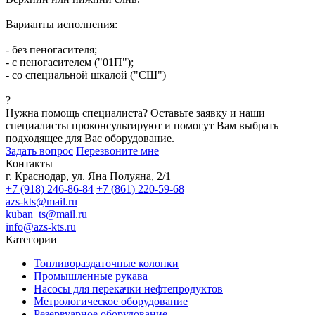
Варианты исполнения:
- без пеногасителя;
- с пеногасителем ("01П");
- со специальной шкалой ("СШ")
?
Нужна помощь специалиста?
Оставьте заявку и наши
специалисты проконсультируют и помогут Вам выбрать
подходящее для Вас оборудование.
Задать вопрос
Перезвоните мне
Контакты
г. Краснодар, ул. Яна Полуяна, 2/1
+7 (918) 246-86-84
+7 (861) 220-59-68
azs-kts@mail.ru
kuban_ts@mail.ru
info@azs-kts.ru
Категории
Топливораздаточные колонки
Промышленные рукава
Насосы для перекачки нефтепродуктов
Метрологическое оборудование
Резервуарное оборудование