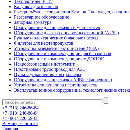
Техпластины (РТИ)
Катушки для шлангов
Быстросъёмные соединения Камлок, Tankwagen, соедини
Резервуарное оборудование
Запорная арматура
Оборудование для перекачки и учета масел
Оборудование для газозаправочных станций (АГЗС)
Ручные и электрические бочковые насосы
Фильтры для нефтепродуктов
Устройства заземления автоцистерн (УЗА)
Оборудование и комплектующие для бензовозов
Оборудование и комплектующие по ДОПОГ
Искробезопасный инструмент
Пластиковый трубопровод для АЗС
Пульты управления, контроллеры
Оборудование для перекачки AdBlue (мочевины)
Устройства слива/налива нефтепродуктов
Эксплуатационное оборудование, технологические отсек
+7 (918) 246-86-84
+7 (918) 246-86-84
+7 (861) 220-59-68
Вам перезвонить?
Главная