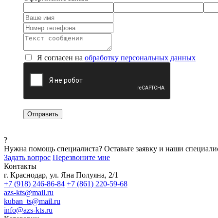
Я согласен на
обработку персональных данных
?
Нужна помощь специалиста?
Оставьте заявку и наши специали
Задать вопрос
Перезвоните мне
Контакты
г. Краснодар, ул. Яна Полуяна, 2/1
+7 (918) 246-86-84
+7 (861) 220-59-68
azs-kts@mail.ru
kuban_ts@mail.ru
info@azs-kts.ru