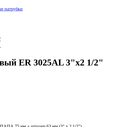
ые патрубки
вый ER 3025AL 3"x2 1/2"
ПАПА 75 мм + штуцер 63 мм (3" х 2 1/2")