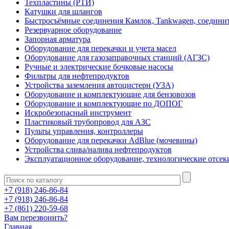
Техпластины (РТИ)
Катушки для шлангов
Быстросъёмные соединения Камлок, Tankwagen, соедини
Резервуарное оборудование
Запорная арматура
Оборудование для перекачки и учета масел
Оборудование для газозаправочных станций (АГЗС)
Ручные и электрические бочковые насосы
Фильтры для нефтепродуктов
Устройства заземления автоцистерн (УЗА)
Оборудование и комплектующие для бензовозов
Оборудование и комплектующие по ДОПОГ
Искробезопасный инструмент
Пластиковый трубопровод для АЗС
Пульты управления, контроллеры
Оборудование для перекачки AdBlue (мочевины)
Устройства слива/налива нефтепродуктов
Эксплуатационное оборудование, технологические отсек
+7 (918) 246-86-84
+7 (918) 246-86-84
+7 (861) 220-59-68
Вам перезвонить?
Главная