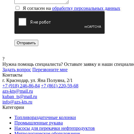
Я согласен на
обработку персональных данных
?
Нужна помощь специалиста?
Оставьте заявку и наши специали
Задать вопрос
Перезвоните мне
Контакты
г. Краснодар, ул. Яна Полуяна, 2/1
+7 (918) 246-86-84
+7 (861) 220-59-68
azs-kts@mail.ru
kuban_ts@mail.ru
info@azs-kts.ru
Категории
Топливораздаточные колонки
Промышленные рукава
Насосы для перекачки нефтепродуктов
Метрологическое оборудование