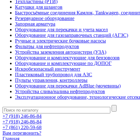
Техпластины (РТИ)
Катушки для шлангов
Быстросъёмные соединения Камлок, Tankwagen, соедини
Резервуарное оборудование
Запорная арматура
Оборудование для перекачки и учета масел
Оборудование для газозаправочных станций (АГЗС)
Ручные и электрические бочковые насосы
Фильтры для нефтепродуктов
Устройства заземления автоцистерн (УЗА)
Оборудование и комплектующие для бензовозов
Оборудование и комплектующие по ДОПОГ
Искробезопасный инструмент
Пластиковый трубопровод для АЗС
Пульты управления, контроллеры
Оборудование для перекачки AdBlue (мочевины)
Устройства слива/налива нефтепродуктов
Эксплуатационное оборудование, технологические отсек
+7 (918) 246-86-84
+7 (918) 246-86-84
+7 (861) 220-59-68
Вам перезвонить?
Главная