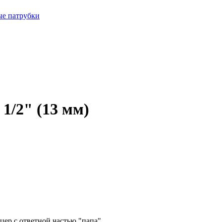
ые патрубки
1/2" (13 мм)
цер с ответной частью "папа".