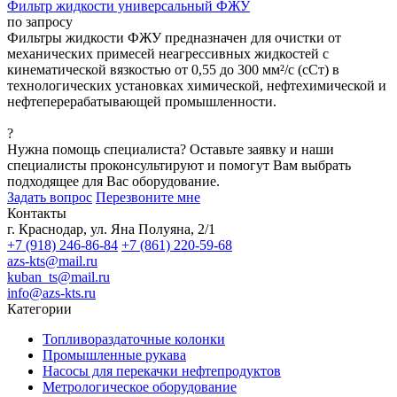
Фильтр жидкости универсальный ФЖУ
по запросу
Фильтры жидкости ФЖУ предназначен для очистки от
механических примесей неагрессивных жидкостей с
кинематической вязкостью от 0,55 до 300 мм²/с (сСт) в
технологических установках химической, нефтехимической и
нефтеперерабатывающей промышленности.
?
Нужна помощь специалиста?
Оставьте заявку и наши
специалисты проконсультируют и помогут Вам выбрать
подходящее для Вас оборудование.
Задать вопрос
Перезвоните мне
Контакты
г. Краснодар, ул. Яна Полуяна, 2/1
+7 (918) 246-86-84
+7 (861) 220-59-68
azs-kts@mail.ru
kuban_ts@mail.ru
info@azs-kts.ru
Категории
Топливораздаточные колонки
Промышленные рукава
Насосы для перекачки нефтепродуктов
Метрологическое оборудование