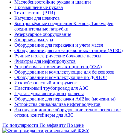
Маслобензостойкие рукава и шланги
Промышленные рукава
Техпластины (РТИ)
Катушки для шлангов
Быстросъёмные соединения Камлок, Tankwagen,
соединительные патрубки
Резервуарное оборудование
Запорная арматура
Оборудование для перекачки и учета масел
Оборудование для газозаправочных станций (АГЗС)
Ручные и электрические бочковые насосы
Фильтры для нефтепродуктов
Устройства заземления автоцистерн (УЗА)
Оборудование и комплектующие для бензовозов
Оборудование и комплектующие по ДОПОГ
Искробезопасный инструмент
Пластиковый трубопровод для АЗС
Пульты управления, контроллеры
Оборудование для перекачки AdBlue (мочевины)
Устройства слива/налива нефтепродуктов
Эксплуатационное оборудование, технологические
отсеки, контейнеры для АЗС
По популярности
По алфавиту
По цене