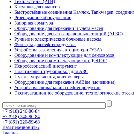
Техпластины (РТИ)
Катушки для шлангов
Быстросъёмные соединения Камлок, Tankwagen, соедини
Резервуарное оборудование
Запорная арматура
Оборудование для перекачки и учета масел
Оборудование для газозаправочных станций (АГЗС)
Ручные и электрические бочковые насосы
Фильтры для нефтепродуктов
Устройства заземления автоцистерн (УЗА)
Оборудование и комплектующие для бензовозов
Оборудование и комплектующие по ДОПОГ
Искробезопасный инструмент
Пластиковый трубопровод для АЗС
Пульты управления, контроллеры
Оборудование для перекачки AdBlue (мочевины)
Устройства слива/налива нефтепродуктов
Эксплуатационное оборудование, технологические отсек
+7 (918) 246-86-84
+7 (918) 246-86-84
+7 (861) 220-59-68
Вам перезвонить?
Главная