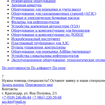
Резервуарное оборудование
Запорная арматура
Оборудование для перекачки и учета масел
Оборудование для газозаправочных станций (АГЗС)
Ручные и электрические бочковые насосы
Фильтры для нефтепродуктов
Устройства заземления автоцистерн (УЗА)
Оборудование и комплектующие для бензовозов
Оборудование и комплектующие по ДОПОГ
Искробезопасный инструмент
Пластиковый трубопровод для АЗС
Пульты управления, контроллеры
Оборудование для перекачки AdBlue (мочевины)
Устройства слива/налива нефтепродуктов
Эксплуатационное оборудование, технологические отсек
По популярности
По алфавиту
По цене
?
Нужна помощь специалиста?
Оставьте заявку и наши специали
Задать вопрос
Перезвоните мне
Контакты
г. Краснодар, ул. Яна Полуяна, 2/1
+7 (918) 246-86-84
+7 (861) 220-59-68
azs-kts@mail.ru