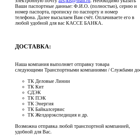
электронную почту
azs-kts@mail.ru
. Необходимо указать
Ваши паспортные данные: Ф.И.О. (полностью), серию и
номер паспорта, прописку по паспорту и номер
телефона. Далее высылаем Вам счёт. Оплачиваете его в
любой удобной для вас КАССЕ БАНКА.
ДОСТАВКА:
Наша компания выполняет отправку товара
следующими Транспортными компаниями / Службами дос
ТК Деловые Линии
ТК Кит
СДЭК
ТК ПЭК
ТК Энергия
ТК Байкалсервис
ТК Желдорэкспедиция и др.
Возможна отправка любой транспортной компанией,
удобной для Вас.