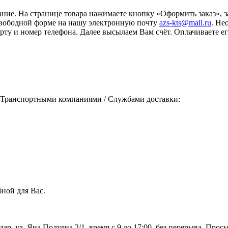
ание. На странице товара нажимаете кнопку «Оформить заказ», 
свободной форме на нашу электронную почту
azs-kts@mail.ru
. Не
порту и номер телефона. Далее высылаем Вам счёт. Оплачиваете
 Транспортными компаниями / Службами доставки:
ной для Вас.
дар, ул. Яна Полуяна 2/1, время с 9 до 17:00, без перерыва. Про