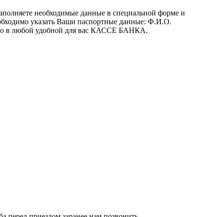
заполняете необходимые данные в специальной форме и
обходимо указать Ваши паспортные данные: Ф.И.О.
 его в любой удобной для вас КАССЕ БАНКА.
сьба перед приездом заранее нам позвонить.