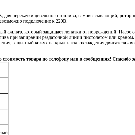
В, для перекачки дизельного топлива, самовсасывающий, роторн
 невозможно подключение к 220В.
й фильтр, который защищает лопатки от повреждений. Насос с
ива при запирании раздаточной линии пистолетом или краном. М
ения, защитный кожух на крыльчатке охлаждения двигателя - вс
стоимость товара по телефону или в сообщениях! Спасибо з
рный