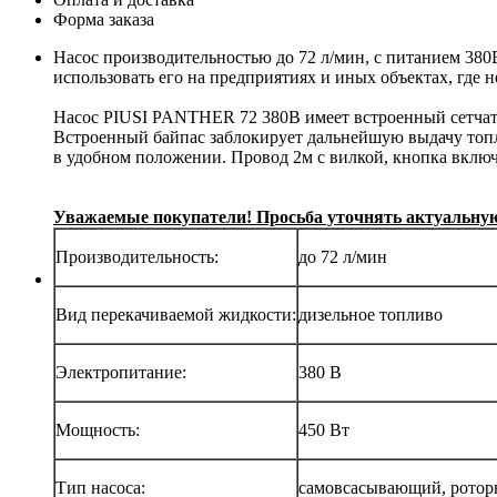
Форма заказа
Насос производительностью до 72 л/мин, с питанием 380
использовать его на предприятиях и иных объектах, где
Насос PIUSI PANTHER 72 380В имеет встроенный сетчаты
Встроенный байпас заблокирует дальнейшую выдачу топл
в удобном положении. Провод 2м с вилкой, кнопка включ
Уважаемые покупатели! Просьба уточнять актуальную 
Производительность:
до 72 л/мин
Вид перекачиваемой жидкости:
дизельное топливо
Электропитание:
380 В
Мощность:
450 Вт
Тип насоса:
самовсасывающий, рото