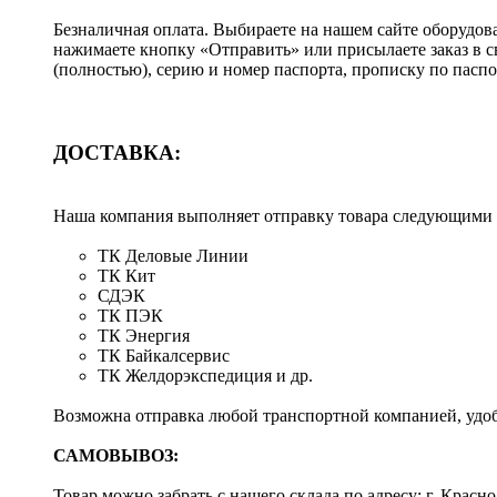
Безналичная оплата. Выбираете на нашем сайте оборудов
нажимаете кнопку «Отправить» или присылаете заказ в 
(полностью), серию и номер паспорта, прописку по пас
ДОСТАВКА:
Наша компания выполняет отправку товара следующими
ТК Деловые Линии
ТК Кит
СДЭК
ТК ПЭК
ТК Энергия
ТК Байкалсервис
ТК Желдорэкспедиция и др.
Возможна отправка любой транспортной компанией, удоб
САМОВЫВОЗ:
Товар можно забрать с нашего склада по адресу: г. Красно