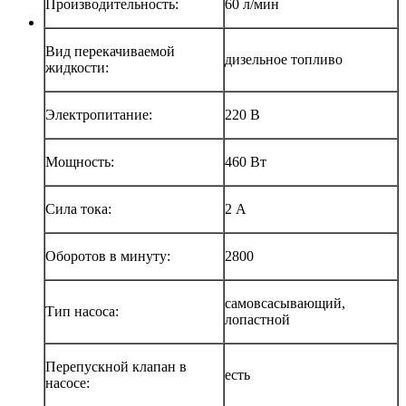
Производительность:
60 л/мин
Вид перекачиваемой
дизельное топливо
жидкости:
Электропитание:
220 В
Мощность:
460 Вт
Сила тока:
2 А
Оборотов в минуту:
2800
самовсасывающий,
Тип насоса:
лопастной
Перепускной клапан в
есть
насосе: