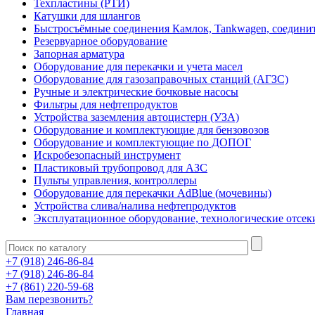
Техпластины (РТИ)
Катушки для шлангов
Быстросъёмные соединения Камлок, Tankwagen, соедини
Резервуарное оборудование
Запорная арматура
Оборудование для перекачки и учета масел
Оборудование для газозаправочных станций (АГЗС)
Ручные и электрические бочковые насосы
Фильтры для нефтепродуктов
Устройства заземления автоцистерн (УЗА)
Оборудование и комплектующие для бензовозов
Оборудование и комплектующие по ДОПОГ
Искробезопасный инструмент
Пластиковый трубопровод для АЗС
Пульты управления, контроллеры
Оборудование для перекачки AdBlue (мочевины)
Устройства слива/налива нефтепродуктов
Эксплуатационное оборудование, технологические отсек
+7 (918) 246-86-84
+7 (918) 246-86-84
+7 (861) 220-59-68
Вам перезвонить?
Главная