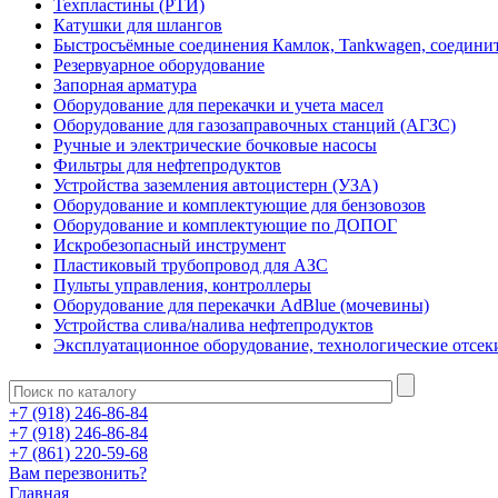
Техпластины (РТИ)
Катушки для шлангов
Быстросъёмные соединения Камлок, Tankwagen, соедини
Резервуарное оборудование
Запорная арматура
Оборудование для перекачки и учета масел
Оборудование для газозаправочных станций (АГЗС)
Ручные и электрические бочковые насосы
Фильтры для нефтепродуктов
Устройства заземления автоцистерн (УЗА)
Оборудование и комплектующие для бензовозов
Оборудование и комплектующие по ДОПОГ
Искробезопасный инструмент
Пластиковый трубопровод для АЗС
Пульты управления, контроллеры
Оборудование для перекачки AdBlue (мочевины)
Устройства слива/налива нефтепродуктов
Эксплуатационное оборудование, технологические отсек
+7 (918) 246-86-84
+7 (918) 246-86-84
+7 (861) 220-59-68
Вам перезвонить?
Главная