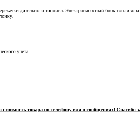
екачки дизельного топлива. Электронасосный блок топливоразд
лонку.
еского учета
стоимость товара по телефону или в сообщениях! Спасибо з