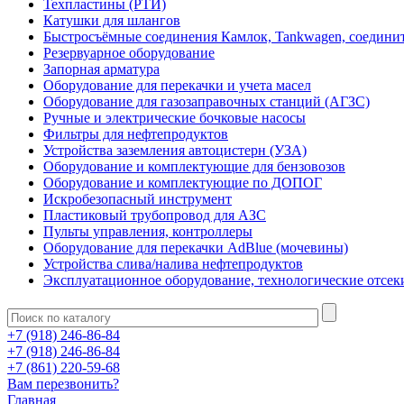
Техпластины (РТИ)
Катушки для шлангов
Быстросъёмные соединения Камлок, Tankwagen, соедини
Резервуарное оборудование
Запорная арматура
Оборудование для перекачки и учета масел
Оборудование для газозаправочных станций (АГЗС)
Ручные и электрические бочковые насосы
Фильтры для нефтепродуктов
Устройства заземления автоцистерн (УЗА)
Оборудование и комплектующие для бензовозов
Оборудование и комплектующие по ДОПОГ
Искробезопасный инструмент
Пластиковый трубопровод для АЗС
Пульты управления, контроллеры
Оборудование для перекачки AdBlue (мочевины)
Устройства слива/налива нефтепродуктов
Эксплуатационное оборудование, технологические отсек
+7 (918) 246-86-84
+7 (918) 246-86-84
+7 (861) 220-59-68
Вам перезвонить?
Главная