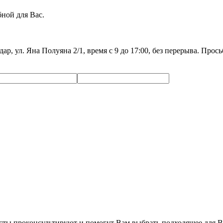
ной для Вас.
дар, ул. Яна Полуяна 2/1, время с 9 до 17:00, без перерыва. Про
сты проконсультируют и помогут Вам выбрать подходящее для В